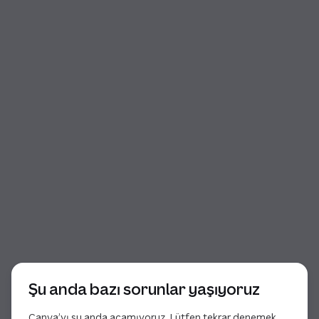
İletişim kutusu başlangıcı
Şu anda bazı sorunlar yaşıyoruz
Canva’yı şu anda açamıyoruz. Lütfen tekrar denemek